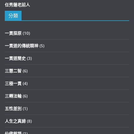
任秀蓮老前人
分類
一貫探原
(10)
一貫道的傳統精神
(5)
一貫道簡史
(3)
三慧二智
(6)
三極一貫
(4)
三轉法輪
(6)
五性差別
(1)
人生之真諦
(8)
仙佛慈語
(1)