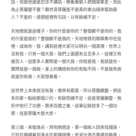
話，但是他還是忍住不講話，眼看著窮人把錢袋拿走。到此
為止菩薩靈不靈？觀世音菩薩是不是真的拿出錢來幫助窮
人？不是的，道德經裡有句話，以有餘補不足。
天地間就是這樣子，你的什麼是你的？整個都不是你的，我
的什麼是我的？整個都不是我的，天地物質的精華集中在這
裡，成為你、我。講到這裡大家可以明白一個真理，世界上
沒有我，只有一個大我，我們上面還有五百多人，這裡又有
幾百人，這麼多人實際是一個大我。你就是我，我就是你，
實際就是一個我，身上的構造和你的有點不同，不是我有病
就是你有病，大家想看看。
這世界上本來就沒有我，哪來有窮富，所以菩薩顯靈，把這
多的拿一點給那個少的，有餘而補不足，這是菩薩顯靈，無
形中他行了功德，將來百歲之後，這筆記錄就多了一個功
德，這是菩薩大慈大悲。
第三個，來個漁夫，拜完剛想走，第一個商人回來找錢袋，
正好在廟裡看到漁夫在那裡拜佛，祈求出海不要遇到颱風，