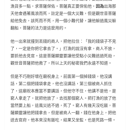
漁貨多一點，求菩薩保佑。菩薩真正要保佑他，
因為
出海那
天他會遇著風浪而死，註定是一個大災難，但是觀世音菩薩
給他免去，該死而不死，用一個小難代替，讓他躲過風災躲
翻船，菩薩的法力是這麼用的。
他一出來就撞到丟錢的商人，把他拉住：「我的錢袋子不見
了，一定是你把它拿去了。」打漁的說沒有拿，商人不放，
要抓他去見官。這是菩薩顯靈要讓他受點小災難逃過死劫，
觀世音菩薩把他救了，所以上天的秘密我們永遠不知道。
但是不巧剛好壞在廟祝身上，前面第一個掉錢袋，他沒講
話，第二個把錢袋拿走，他也沒講話，第三個被商人抓住
了，這廟祝本應當不要講話，但他守不住，他講不是他，是
窮人拿走了，就把他放了，去找那個窮人。把打漁的放了他
當然要上船，這風災逃不過，死了。窮人有幾天沒吃飯，菩
薩顯靈讓他把錢拿去，但是被商人一翻，錢在他身上，把他
送去官府，他本來沒有飯吃，結果又坐監，也是死路一條。