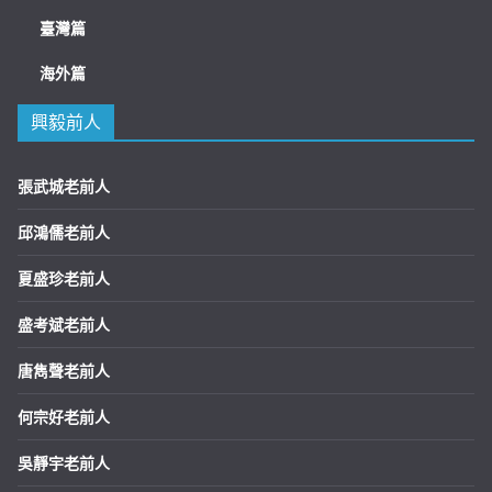
臺灣篇
海外篇
興毅前人
張武城老前人
邱鴻儒老前人
夏盛珍老前人
盛考斌老前人
唐雋聲老前人
何宗好老前人
吳靜宇老前人