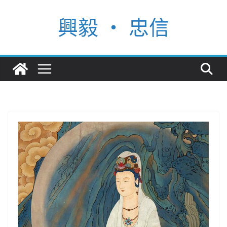
Skip
興毅 ‧ 忠信
to
content