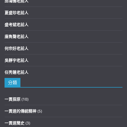
邱鴻儒老前人
夏盛珍老前人
盛考斌老前人
唐雋聲老前人
何宗好老前人
吳靜宇老前人
任秀蓮老前人
分類
一貫探原
(10)
一貫道的傳統精神
(5)
一貫道簡史
(3)