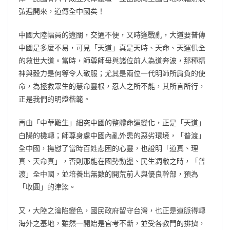
弘遍開來，道傳全中國矣！
中國大陸幅員的遼闊，交通不便，又時逢戰亂，大道要普傳
中國是多麼不易，可見「天道」真是天時、天命、天運俱全
的救世大道。當時，師尊師母與諸位前人為道奔波，那種精
神與毅力是何等令人敬服；尤其是兩位一代明師所肩負的使
命，為拯救眾生的慧命靈根，忍人之所不能，其所言所行，
正是我們的明燈楷範。
再由「中華難生」細究中國的整體命運變化，正是「天道」
白陽的機轉；師尊身處中國內亂外患的惡劣環境，「普渡」
全中國，撫慰了當時百姓悲困的心靈，也證明「道真、理
真、天命真」，否則那能在國勢動盪、民生凋敝之時，「普
渡」全中國，並培養出無數的開荒前人與優良幹部，預為
「收圓」的津梁。
又，大陸之淪陷變色，國民政府留守台灣，也正是道脈得轉
海外之基地，雖然一開始是官考不斷，並受各教門的排擠，