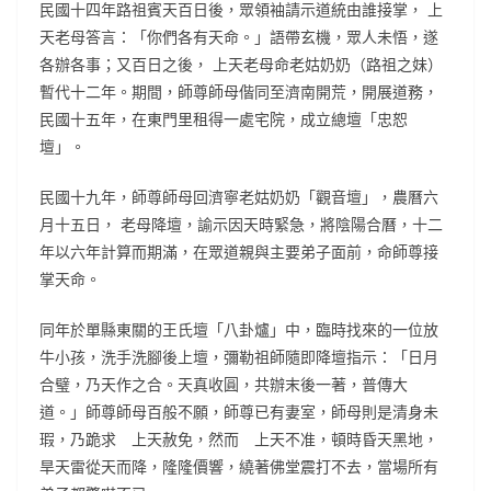
民國十四年路祖賓天百日後，眾領袖請示道統由誰接掌， 上
天老母答言：「你們各有天命。」語帶玄機，眾人未悟，遂
各辦各事；又百日之後， 上天老母命老姑奶奶（路祖之妹）
暫代十二年。期間，師尊師母偕同至濟南開荒，開展道務，
民國十五年，在東門里租得一處宅院，成立總壇「忠恕
壇」。
民國十九年，師尊師母回濟寧老姑奶奶「觀音壇」，農曆六
月十五日， 老母降壇，諭示因天時緊急，將陰陽合曆，十二
年以六年計算而期滿，在眾道親與主要弟子面前，命師尊接
掌天命。
同年於單縣東關的王氏壇「八卦爐」中，臨時找來的一位放
牛小孩，洗手洗腳後上壇，彌勒祖師隨即降壇指示：「日月
合璧，乃天作之合。天真收圓，共辦末後一著，普傳大
道。」師尊師母百般不願，師尊已有妻室，師母則是清身未
瑕，乃跪求 上天赦免，然而 上天不准，頓時昏天黑地，
旱天雷從天而降，隆隆價響，繞著佛堂震打不去，當場所有