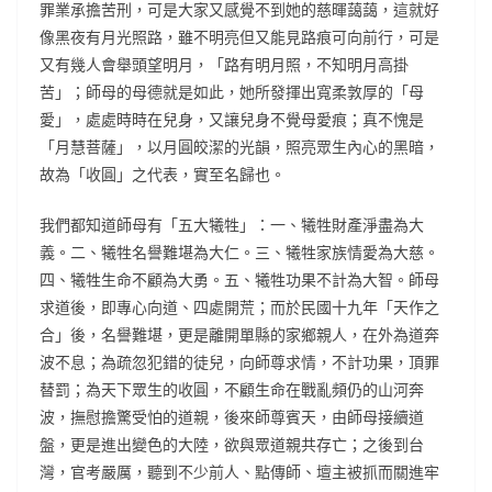
罪業承擔苦刑，可是大家又感覺不到她的慈暉藹藹，這就好
像黑夜有月光照路，雖不明亮但又能見路痕可向前行，可是
又有幾人會舉頭望明月，「路有明月照，不知明月高掛
苦」；師母的母德就是如此，她所發揮出寬柔敦厚的「母
愛」，處處時時在兒身，又讓兒身不覺母愛痕；真不愧是
「月慧菩薩」，以月圓皎潔的光韻，照亮眾生內心的黑暗，
故為「收圓」之代表，實至名歸也。
我們都知道師母有「五大犧牲」：一、犧牲財產淨盡為大
義。二、犧牲名譽難堪為大仁。三、犧牲家族情愛為大慈。
四、犧牲生命不顧為大勇。五、犧牲功果不計為大智。師母
求道後，即專心向道、四處開荒；而於民國十九年「天作之
合」後，名譽難堪，更是離開單縣的家鄉親人，在外為道奔
波不息；為疏忽犯錯的徒兒，向師尊求情，不計功果，頂罪
替罰；為天下眾生的收圓，不顧生命在戰亂頻仍的山河奔
波，撫慰擔驚受怕的道親，後來師尊賓天，由師母接續道
盤，更是進出變色的大陸，欲與眾道親共存亡；之後到台
灣，官考嚴厲，聽到不少前人、點傳師、壇主被抓而關進牢