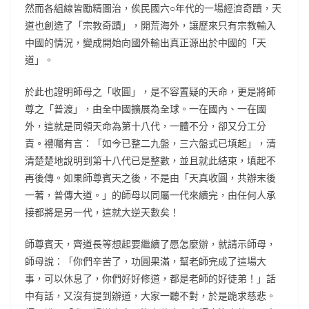
然而各組線皆勵精圖治，俟民國六○年代的一場經濟奇蹟，天
道也創造了「宗教奇蹟」，開荒海外，讓歷來只有宗教輸入
中國的情況，變成開始向國外輸出真正源出於中國的「天
道」。
於此也證明師母之「收圓」，是不容置疑的天命，更是將師
尊之「普渡」，由全中國擴展為全球。一在國內、一在國
外，這就是同領天命為第十八代，一體不分，卻又分工分
責。禮囑有言：「如今已整二九盤，三六盤式已填起」，清
清楚楚地說明到第十八代已是整數，並且就此結束，填起不
再後傳。如果師尊賓天之後，不是由「天真收圓，共辦末後
一著，普傳大道。」的師母以同屬一代來續完，由任何人承
接都將是另一代，這就大逆天數矣！
師尊賓天，齊道長等想起要繼續了愿怎麼辦，就請示師母，
師母說：「你們辛苦了，功圓果滿，幫老師完成了這場大
事，可以休息了，你們好好修道，都是老師的好徒弟！」話
中有話，又沒有提到辦道，大家一聽不對，於是跪求慈悲。