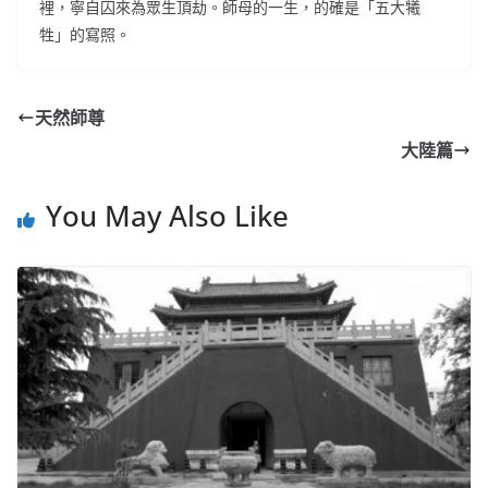
裡，寧自囚來為眾生頂劫。師母的一生，的確是「五大犧
牲」的寫照。
天然師尊
大陸篇
You May Also Like