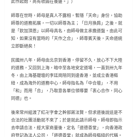
此作起始，尚有收圓在後邊。」）
師尊在世時，師母是真人不露相，暫隱「天命」身份，協助
師尊的道務拓展，一切以師尊為主；「日月換肩」之後，就
是「欽加頂恩」以師母具名，由師母做主承擔道盤。由此可
知，如果沒有當時的「天作之合」，師尊賓天後，天命道統
立即斷絕矣！
民國卅八年，師母由北京到香港，停留不久，放心不下大陸
的道務，又回到上海，暗中至各地安定道場，一直到卅九年
冬，由上海基礎壇的李廷崗陪同到達香港，並成立香港樞
紐，成為海外的道務中心，師母指名為「中合壇」，不用
「和」而用「合」，乃取意各單位領導要「衷心合作，同心
同德」也。
後來常州組渡了紅卍字會之幹部蔣法賢，但求道後說這是不
合法的社團活動就不來了；於是就此請示師母，師母即指示
去申請合法，經大家商量後，定名「道德善堂」，向香港政
府登記為法人公司，「道德善堂」就成為師母樞紐的代稱。