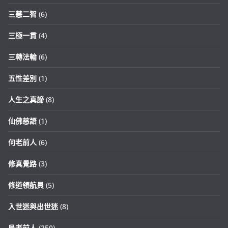
三慧二智
(6)
三極一貫
(4)
三轉法輪
(6)
五性差別
(1)
人生之真諦
(8)
仙佛慈語
(1)
何老前人
(6)
修真覺路
(3)
修道領航員
(5)
入世迷與出世迷
(8)
吳老前人
(250)