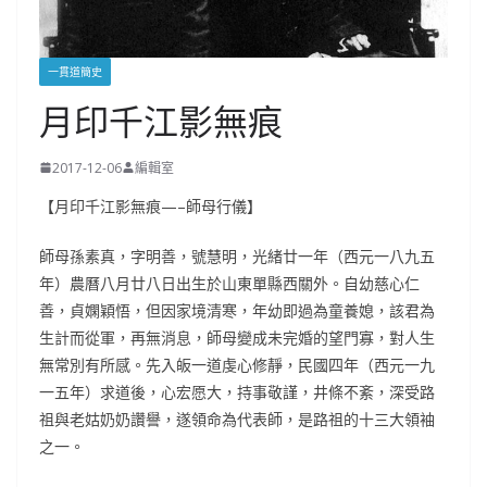
一貫道簡史
月印千江影無痕
2017-12-06
編輯室
【月印千江影無痕—–師母行儀】
師母孫素真，字明善，號慧明，光緒廿一年（西元一八九五
年）農曆八月廿八日出生於山東單縣西關外。自幼慈心仁
善，貞嫻穎悟，但因家境清寒，年幼即過為童養媳，該君為
生計而從軍，再無消息，師母變成未完婚的望門寡，對人生
無常別有所感。先入皈一道虔心修靜，民國四年（西元一九
一五年）求道後，心宏愿大，持事敬謹，井條不紊，深受路
祖與老姑奶奶讚譽，遂領命為代表師，是路祖的十三大領袖
之一。