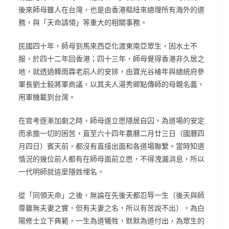
後來師母雖人在台灣，也是由香港樞紐來總理所有海外的道
務，與「天命請領」等重大的相關事務。
民國四十年，師母到馬來西亞化渡東南亞眾生，因水土不
服，於四十二年回香港；四十三年，師母覺得香港非久居之
地，就透過韓雨霖老前人的安排，由寶光谷椿年與總統府參
軍長劉士毅將軍商議，以其夫人湯秀卿點傳師的母親名義，
用軍機載到台灣。
在官考逐漸加劇之時，師母遂立愿隱居自囚，為道場的安定
而承擔一切的困苦，直至六十四年農曆二月廿三日（國曆四
月四日）賓天前，都沒有直接出面和各道場聯繫。當時知道
情況的幾位前人都有在師母面前立愿，不得洩漏消息，所以
一代明師就這麼隱姓埋名。
從「同領天命」之後，無論在先後天都忍辱一生（後天與師
尊雖無夫妻之實，但有夫妻之名，所以有苦說不出），為白
陽修士立下典範，一生為道犧牲，默默為道付出，為眾生的