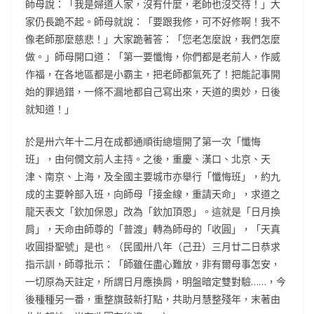
師母說：「我是婦道人家，沒有什麼，老師也沒交待！」大
家仍長跪不起。師母就說：「要跟我修，可不好修啊！我不
像老師那麼慈悲！」大家跪著答：「您老怎麼說，我們怎麼
做。」師母開口道：「第一要懺悔，你們都是老前人，作威
作福，在各地區都是小霸主，把老師都氣死了！把能記事開
始的罪過錯，一條不漏地都自己寫出來，天道的奧妙，日後
就知道！」
於是卅六年十二月在成都通順街總壇開了第一次「懺悔
班」，由何僩文前人主持。之後，重慶、漢口、北京、天
津、南京、上海，及全國主要城市亦舉行「懺悔班」，約九
成的主要幹部入班，向師母「接金線，重請天命」，求道之
龍天表文「欽加保恩」改為「欽加頂恩」。這就是「日月換
肩」，天命由師尊的「普渡」轉為師母的「收圓」，「天真
收圓掛聖號」是也。（民國卅八年（己丑）三月廿二日恭求
指示訓，師尊批示：「師雖任盡心難放，非有爾母事怎安，
一切原為天註定，所謂日月應換肩，明盤暗定雙對驗……，今
後種種另一番，重整旗鼓新打點，共助月慧整殘年，末著由