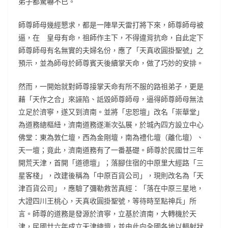
弟子都驚嚇不已。
師尊師母幾經懇求，都是一陣旱天雷打將下來，師尊師母被
逼，在 皇母有命，祖師作主下，不得違背抗命，自此定下
師尊師母有名無實的夫婦名份，應了「天真收圓掛聖號」之
預示，並為師母於師尊賓天後續掌天命，做了巧妙的安排。
然而，一開始就對師尊接掌天命有所不服的路祖弟子，更是
藉「天作之合」來誣陷、詆毀師尊師母，逼得師尊師母無法
立足於濟寧，遂又到濟南。並將「忠恕壇」改名「崇華堂」
為道務總樞紐，濟南道務遂漸次弘展，於城內四方設立中心
佛堂：東為敦仁壇，西為金剛壇，南為禮化壇（離化壇）、
天一壇；竟此，濟南道務有了一番基礎。師尊於民國廿三年
開荒天津，首開「道德壇」；落腳住宿的中原里大經路「三
星客棧」，改建後稱為「中原百貨公司」，現則改名為「天
津百貨公司」，應驗了彌勒救苦真經：「落在中原三星地，
大證四川王桃心，天真收圓掛聖號，等待時至點神兵」所
言。師尊的道務是發源於濟寧，立基於濟南，大轉機於天
津，民國廿六年成立天津總壇，並由此向全國各地以輻射狀