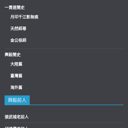
一貫道簡史
月印千江影無痕
天然師尊
金公祖師
興毅簡史
大陸篇
臺灣篇
海外篇
興毅前人
張武城老前人