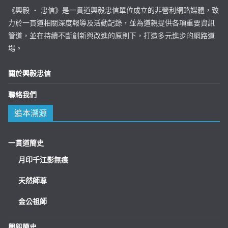
《興毅 ‧ 忠信》是一貫道興毅忠信單位成立的非營利網路媒體，致
力於一貫道相關深度報導及活動記錄，並為道親提供各項重要資訊
管道，並在持續不斷創新與改進的原則下，打造多元進步的網路道
場。
關於興毅忠信
聯絡我們
追本溯源
一貫道簡史
月印千江影無痕
天然師尊
金公祖師
興毅簡史