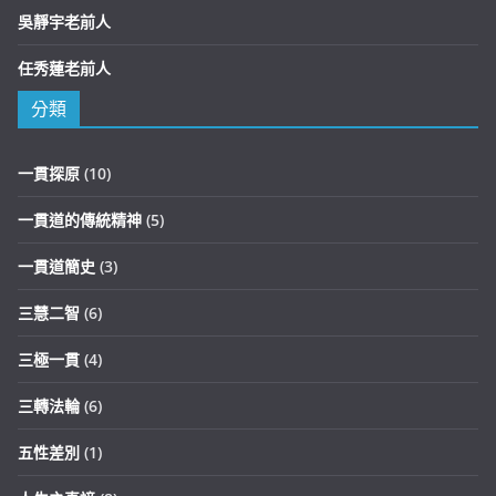
吳靜宇老前人
任秀蓮老前人
分類
一貫探原
(10)
一貫道的傳統精神
(5)
一貫道簡史
(3)
三慧二智
(6)
三極一貫
(4)
三轉法輪
(6)
五性差別
(1)