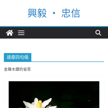
Skip
興毅 ‧ 忠信
to
content
達摩四句偈
金聲木鐸的省思