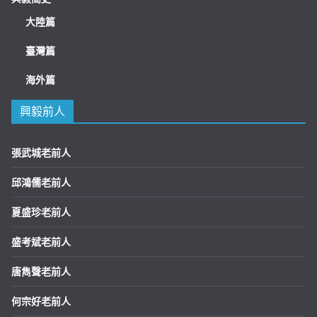
大陸篇
臺灣篇
海外篇
興毅前人
張武城老前人
邱鴻儒老前人
夏盛珍老前人
盛考斌老前人
唐雋聲老前人
何宗好老前人