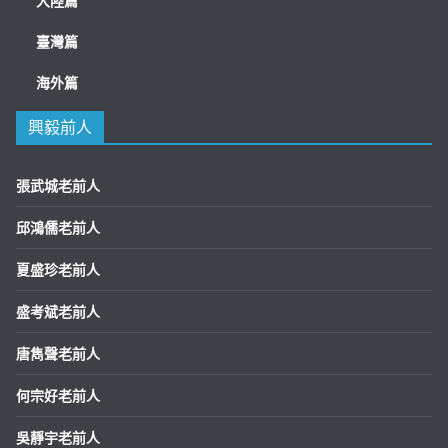
大陸篇
臺灣篇
海外篇
興毅前人
張武城老前人
邱鴻儒老前人
夏盛珍老前人
盛考斌老前人
唐雋聲老前人
何宗好老前人
吳靜宇老前人