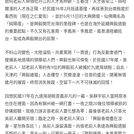
由何老前人帶領牡丹江的人才馬仲齡、王春茂、天才張常江，與哈
爾濱的人才孫正陽，於民國36年2月抵達基隆，再搭車到台南租屋於
看西街（現在之仁愛街），並於6月15日的大典開壇，仙佛賜名為
「純陽壇」，是興毅開荒台灣的里程碑，也是在海外延續興毅道脈
的重要起點。不久又有孔憲周、李鳳英、李鳳君、葛景濤陸續抵
台，皆成為興毅開台的前賢。
不料山河變色，大陸淪陷，共產黨將「一貫道」打為反動會道門，
搜捕各地道場的領導前人們，興毅也無可倖免，於民國37年尾，張
老前人、邱老前人等約有9位的興毅前人被捕於九道灣胡衕；自此，
天津的「興毅總壇」人去樓空，荒煙漫漫，往昔的盛況，隨著無情
歲月的摧毀，終而消失無蹤，空留下一片不可抹滅的回憶！
回想民國37年在九道灣胡衕意義非凡的一幕，吳靜宇前人當時原本
也住在裡面，因為有錦州被一網打盡，一夜之間20幾位領導被抓的
慘痛經驗，就極力諍言張老前人要化整為零；最後張老前人只答允
吳前人離開另宿；臨走之時，張老前人笑曰：「興毅香燈盡在汝
身，望勿負吾託！」吳前人淚留滿面，向張老前人表達為興毅道脈
不斷的心衷；竟此一別，已將近一甲子，「興毅總壇」未曾再豎立