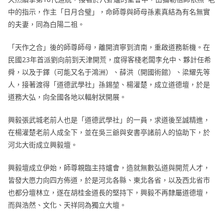
中的指示，作主「日月合璧」，命師尊與師母孫素真結為有名無實
的夫妻，同為白陽二祖。
「天作之合」後的師尊師母，離開濟寧到濟南，重啟道務新機。在
民國23年首派劉向前到天津開荒，度得客棧老闆李允中、夥計任希
舜，以及于鐸（可能又名于鴻洲）、薛洪（開國術館）、梁耀先等
人，接著渡得「道德武學社」孫錫堃、楊灌楚，成立道德壇，於是
道務大弘，向全國各地以輻射狀開展。
興毅張武城老前人也是「道德武學社」的一員，求道後至誠精進，
在楊灌楚老前人成全下，並在吳三爺與安書亭諸前人的協助下，於
河北大街成立興毅壇。
興毅壇成立伊始，師尊親臨主持爐會，造就無數弘道與開荒人才，
皆發大愿力向四方佈道，於是河北各縣、東北各省，以及西北省市
也都分壇林立，遂在胡桂金道長的堅持下，興毅不再隸屬道德壇，
而與浩然、文化、天祥同為獨立大壇。