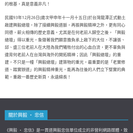
的根基，真是意義非凡！
民國93年12月26日(歲次甲申年十一月十五日)於台灣龍潭正式動土
啟建興毅總壇，除了接續興毅道脈，再振興毅精神之外，更有同心
同德，薪火相傳的歷史意義。尤其是在何老前人歸空之後，「興毅
總壇」得以重光，象徵著我們願意擔負承上啟下的大任，不讓張、
邱、盛三位老前人在大陸為我們犧牲付出的心血白流，更不辜負與
違背何老前人在台灣與海外的開拓精神；因此「興毅總壇」的重
建，不只是一幢「興毅總壇」建築物的重光，最重要的是「老實修
道、踏實辦道」的興毅精神重光，能再為往後的人們立下堅實的典
範，重啟一番歷史新頁，永遠綿長！
關於興毅 ‧ 忠信
《興毅 ‧ 忠信》是一貫道興毅忠信單位成立的非營利網路媒體，致