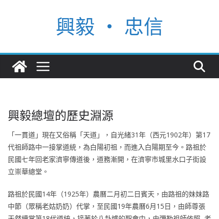
Skip
興毅 ‧ 忠信
to
content
興毅總壇的歷史淵源
「一貫道」現在又俗稱「天道」，自光緒31年（西元1902年）第17
代祖師路中一接掌道統，為白陽初祖，而進入白陽期至今。路祖於
民國七年回老家濟寧傳道後，道務漸開，在濟寧市城里水口子街設
立崇華總堂。
路祖於民國14年（1925年）農曆二月初二日賓天，由路祖的妹妹路
中節（眾稱老姑奶奶）代掌，至民國19年農曆6月15日，由師尊張
天然續掌第18代道統，接著於八卦爐的聖會中，由彌勒祖師依照 老