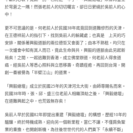
於穹蒼之一隅！然張老前人的切切囑言，卻日日縈繞於吳前人的心
中！
更不可思議的是，何老前人於民國38年底竟回到道難慘烈的天津，
在王德祥前人的指引下，找到吳前人的躲藏處；也真是 上天的巧
安排，關係著興毅道脈的兩位德哲又會面了；由本不熟稔，均只在
一次爐會中知有其人而已，竟此生命與共，興毅的道脈由此另起新
局矣！之間，一起逃難到香港，成立佛堂辦道，何老前人得食道
癌，經吳前人等悉心照料與立愿移壽，奇蹟痊癒，再回到台灣，開
創一番被譽為「半壁江山」的道業。
「興毅總壇」成立於民國25年的天津河北大街，由師尊賜名而來。
民國38年時，張、邱、盛三位老前人相繼頂劫之後，「興毅總壇」
在道難興起之中，也荒毀無存矣！
吳前人早於民國82年即提出重建「興毅總壇」的構想，歷經10年的
醞釀，終於時機成熟，迎向另一個新里程，當仁不讓，不僅肩負聖
業的重擔，也開創新機，為往後世世代代的人們奠下「永續不斷」