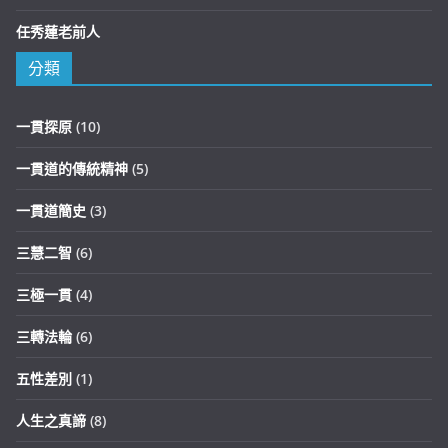
任秀蓮老前人
分類
一貫探原
(10)
一貫道的傳統精神
(5)
一貫道簡史
(3)
三慧二智
(6)
三極一貫
(4)
三轉法輪
(6)
五性差別
(1)
人生之真諦
(8)