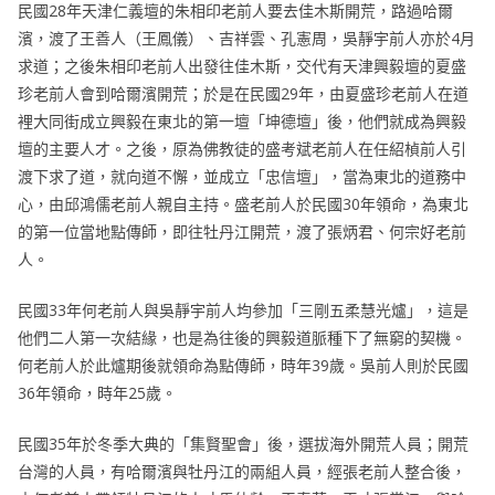
民國28年天津仁義壇的朱相印老前人要去佳木斯開荒，路過哈爾
濱，渡了王善人（王鳳儀）、吉祥雲、孔憲周，吳靜宇前人亦於4月
求道；之後朱相印老前人出發往佳木斯，交代有天津興毅壇的夏盛
珍老前人會到哈爾濱開荒；於是在民國29年，由夏盛珍老前人在道
裡大同街成立興毅在東北的第一壇「坤德壇」後，他們就成為興毅
壇的主要人才。之後，原為佛教徒的盛考斌老前人在任紹楨前人引
渡下求了道，就向道不懈，並成立「忠信壇」，當為東北的道務中
心，由邱鴻儒老前人親自主持。盛老前人於民國30年領命，為東北
的第一位當地點傳師，即往牡丹江開荒，渡了張炳君、何宗好老前
人。
民國33年何老前人與吳靜宇前人均參加「三剛五柔慧光爐」，這是
他們二人第一次結緣，也是為往後的興毅道脈種下了無窮的契機。
何老前人於此爐期後就領命為點傳師，時年39歲。吳前人則於民國
36年領命，時年25歲。
民國35年於冬季大典的「集賢聖會」後，選拔海外開荒人員；開荒
台灣的人員，有哈爾濱與牡丹江的兩組人員，經張老前人整合後，