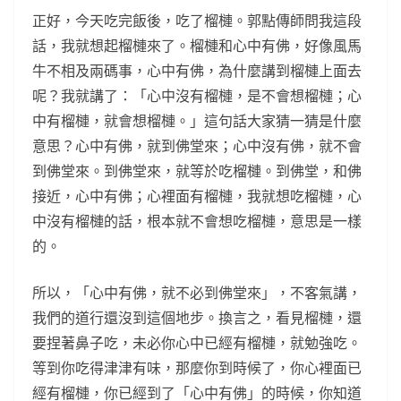
正好，今天吃完飯後，吃了榴槤。郭點傳師問我這段
話，我就想起榴槤來了。榴槤和心中有佛，好像風馬
牛不相及兩碼事，心中有佛，為什麼講到榴槤上面去
呢？我就講了：「心中沒有榴槤，是不會想榴槤；心
中有榴槤，就會想榴槤。」這句話大家猜一猜是什麼
意思？心中有佛，就到佛堂來；心中沒有佛，就不會
到佛堂來。到佛堂來，就等於吃榴槤。到佛堂，和佛
接近，心中有佛；心裡面有榴槤，我就想吃榴槤，心
中沒有榴槤的話，根本就不會想吃榴槤，意思是一樣
的。
所以，「心中有佛，就不必到佛堂來」，不客氣講，
我們的道行還沒到這個地步。換言之，看見榴槤，還
要捏著鼻子吃，未必你心中已經有榴槤，就勉強吃。
等到你吃得津津有味，那麼你到時候了，你心裡面已
經有榴槤，你已經到了「心中有佛」的時候，你知道