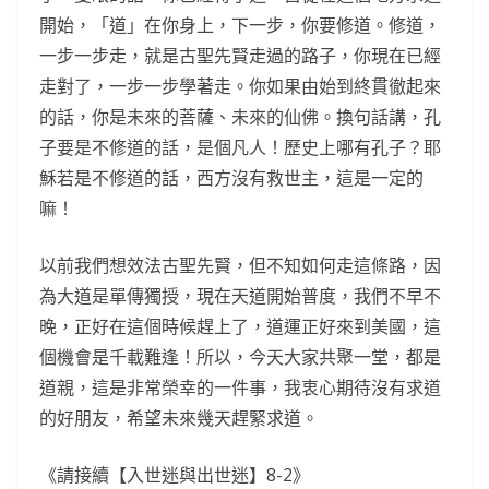
開始，「道」在你身上，下一步，你要修道。修道，
一步一步走，就是古聖先賢走過的路子，你現在已經
走對了，一步一步學著走。你如果由始到終貫徹起來
的話，你是未來的菩薩、未來的仙佛。換句話講，孔
子要是不修道的話，是個凡人！歷史上哪有孔子？耶
穌若是不修道的話，西方沒有救世主，這是一定的
嘛！
以前我們想效法古聖先賢，但不知如何走這條路，因
為大道是單傳獨授，現在天道開始普度，我們不早不
晚，正好在這個時候趕上了，道運正好來到美國，這
個機會是千載難逢！所以，今天大家共聚一堂，都是
道親，這是非常榮幸的一件事，我衷心期待沒有求道
的好朋友，希望未來幾天趕緊求道。
《請接續【入世迷與出世迷】8-2》