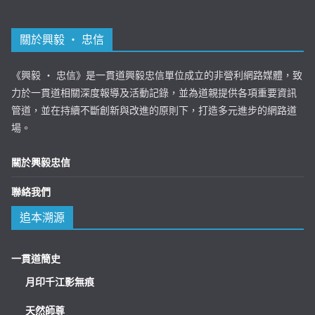
關於興毅 ‧ 忠信
《興毅 ‧ 忠信》是一貫道興毅忠信單位成立的非營利網路媒體，致
力於一貫道相關深度報導及活動記錄，並為道親提供各項重要資訊
管道，並在持續不斷創新與改進的原則下，打造多元進步的網路道
場。
關於興毅忠信
聯絡我們
追本溯源
一貫道簡史
月印千江影無痕
天然師尊