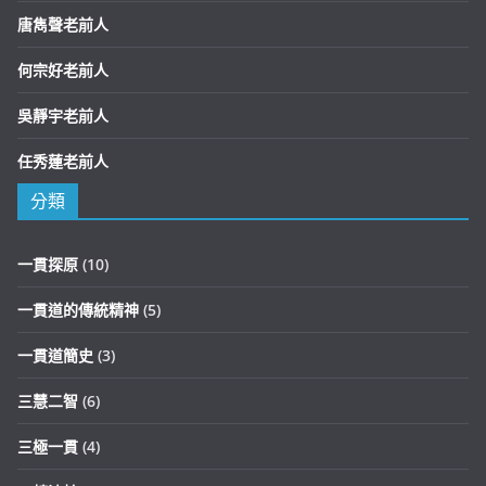
唐雋聲老前人
何宗好老前人
吳靜宇老前人
任秀蓮老前人
分類
一貫探原
(10)
一貫道的傳統精神
(5)
一貫道簡史
(3)
三慧二智
(6)
三極一貫
(4)