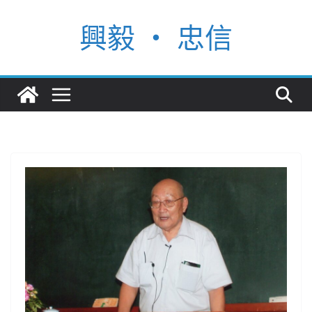
Skip
興毅 ‧ 忠信
to
content