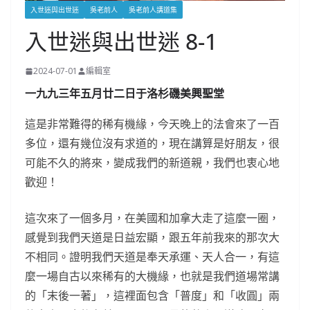
入世迷與出世迷
吳老前人
吳老前人講道集
入世迷與出世迷 8-1
2024-07-01
編輯室
一九九三年五月廿二日于洛杉磯美興聖堂
這是非常難得的稀有機緣，今天晚上的法會來了一百
多位，還有幾位沒有求道的，現在講算是好朋友，很
可能不久的將來，變成我們的新道親，我們也衷心地
歡迎！
這次來了一個多月，在美國和加拿大走了這麼一圈，
感覺到我們天道是日益宏顯，跟五年前我來的那次大
不相同。證明我們天道是奉天承運、天人合一，有這
麼一場自古以來稀有的大機緣，也就是我們道場常講
的「末後一著」，這裡面包含「普度」和「收圓」兩