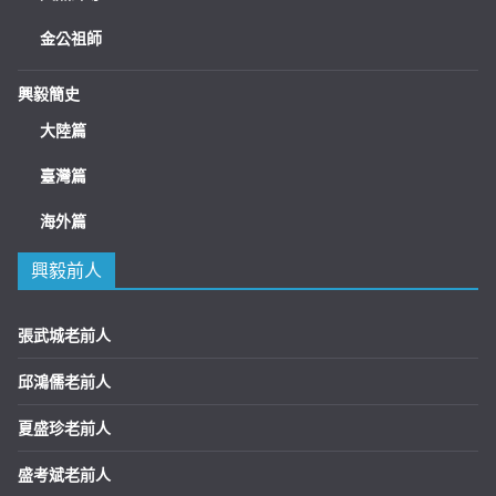
金公祖師
興毅簡史
大陸篇
臺灣篇
海外篇
興毅前人
張武城老前人
邱鴻儒老前人
夏盛珍老前人
盛考斌老前人