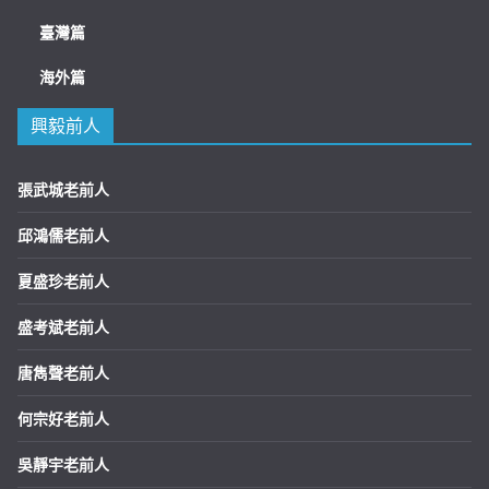
臺灣篇
海外篇
興毅前人
張武城老前人
邱鴻儒老前人
夏盛珍老前人
盛考斌老前人
唐雋聲老前人
何宗好老前人
吳靜宇老前人