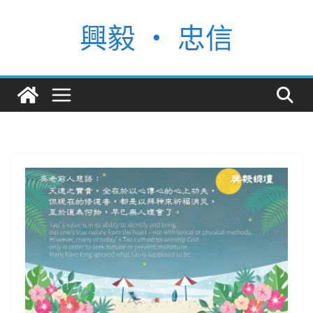
Skip
興毅 ‧ 忠信
to
content