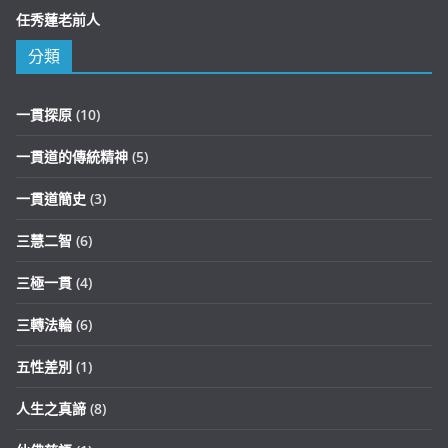
任秀蓮老前人
分類
一貫探原
(10)
一貫道的傳統精神
(5)
一貫道簡史
(3)
三慧二智
(6)
三極一貫
(4)
三轉法輪
(6)
五性差別
(1)
人生之真諦
(8)