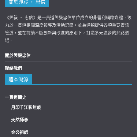
關於興毅 ‧ 忠信
《興毅 ‧ 忠信》是一貫道興毅忠信單位成立的非營利網路媒體，致
力於一貫道相關深度報導及活動記錄，並為道親提供各項重要資訊
管道，並在持續不斷創新與改進的原則下，打造多元進步的網路道
場。
關於興毅忠信
聯絡我們
追本溯源
一貫道簡史
月印千江影無痕
天然師尊
金公祖師