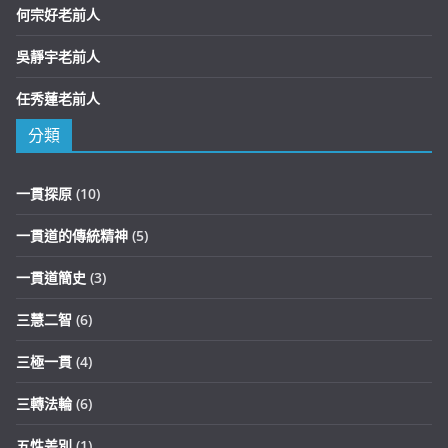
何宗好老前人
吳靜宇老前人
任秀蓮老前人
分類
一貫探原
(10)
一貫道的傳統精神
(5)
一貫道簡史
(3)
三慧二智
(6)
三極一貫
(4)
三轉法輪
(6)
五性差別
(1)