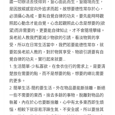
盡一切辦法去伎得到，妄心由此而生，妄隨境而生，
是因放縱感官向外追求而起。故想要德性常存於心，
必須攝心為戒，要有自覺自律的功夫，要先能時時觀
照起心動念才能自覺。心念起觀照此心念是想要的(欲
望)而非需要的。更要能自律知止，才不會隨境攀緣。
吳老前人教我們要減少物欲的引誘，看淡物質的享
受，所以在日常生活當中，我們若要能德性常存，就
要如吳老前人教的，對於物質享受、物欲引誘要有自
覺自律的功夫，實行起來就要…
1. 生活簡單-少私寡欲，在食衣住行的需求上，是要清
楚放在需要的點，而不是想要的點，想要的總比需要
的更多。
2. 簡單生活-簡約要生活，外在物品要能斷捨離，斷絕
一些不需要的東西，捨去多餘的事物，脫離對物品的
執著，內在於心也要斷捨離，心中有太多東西即生煩
惱，相較下就容易浮躁生氣、不安全感，所以要捨其