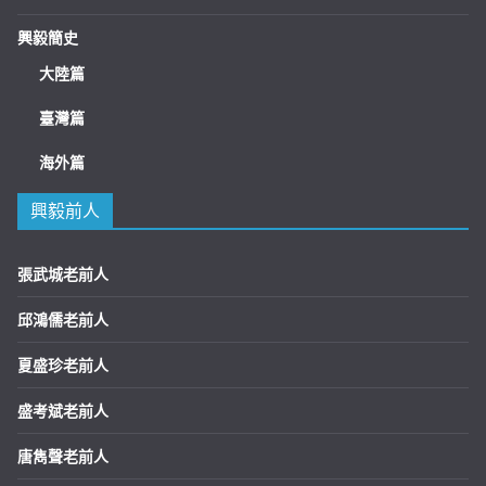
興毅簡史
大陸篇
臺灣篇
海外篇
興毅前人
張武城老前人
邱鴻儒老前人
夏盛珍老前人
盛考斌老前人
唐雋聲老前人