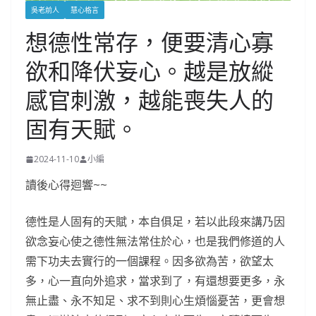
吳老前人
慧心格言
想德性常存，便要清心寡
欲和降伏妄心。越是放縱
感官刺激，越能喪失人的
固有天賦。
2024-11-10
小編
讀後心得迴響~~
德性是人固有的天賦，本自俱足，若以此段來講乃因
欲念妄心使之德性無法常住於心，也是我們修道的人
需下功夫去實行的一個課程。因多欲為苦，欲望太
多，心一直向外追求，當求到了，有還想要更多，永
無止盡、永不知足、求不到則心生煩惱憂苦，更會想