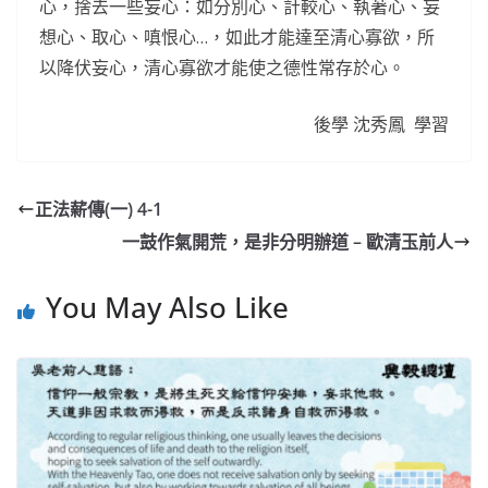
心，捨去一些妄心：如分別心、計較心、執著心、妄
想心、取心、嗔恨心…，如此才能達至清心寡欲，所
以降伏妄心，清心寡欲才能使之德性常存於心。
後學 沈秀鳳 學習
正法薪傳(一) 4-1
一鼓作氣開荒，是非分明辦道 – 歐清玉前人
You May Also Like