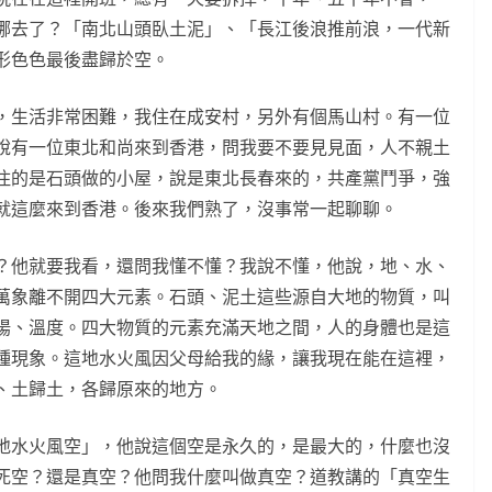
哪去了？「南北山頭臥土泥」、「長江後浪推前浪，一代新
形色色最後盡歸於空。
，生活非常困難，我住在成安村，另外有個馬山村。有一位
說有一位東北和尚來到香港，問我要不要見見面，人不親土
住的是石頭做的小屋，說是東北長春來的，共產黨鬥爭，強
就這麼來到香港。後來我們熟了，沒事常一起聊聊。
？他就要我看，還問我懂不懂？我說不懂，他說，地、水、
萬象離不開四大元素。石頭、泥土這些源自大地的物質，叫
陽、溫度。四大物質的元素充滿天地之間，人的身體也是這
種現象。這地水火風因父母給我的緣，讓我現在能在這裡，
、土歸土，各歸原來的地方。
地水火風空」，他說這個空是永久的，是最大的，什麼也沒
死空？還是真空？他問我什麼叫做真空？道教講的「真空生