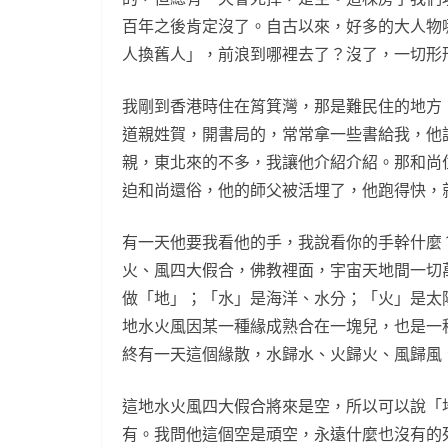
百年之後肯定沒了。自古以來，好多的大人物
人換舊人」，前浪到哪裡去了？沒了，一切形
我剛到香港時住在筲箕灣，那是難民住的地方
道親姓賀，開書局的，常常拿一些書給我，他
親，東北來的不多，我讓他介紹介紹。那和尚
迫和尚還俗，他的師父被活埋了，他跑得快，
有一天他要我看他的手，我說看你的手幹什麼
火、風四大假合，佛教裡面，宇宙天地間一切
做「地」；「水」是海洋、水分；「火」是太
地水火風因某一種緣成熟合在一塊兒，也是一
終有一天這個緣散，水歸水、火歸火、風歸風
這地水火風四大假合將來是空，所以可以說「
有。我問他這個空是頑空，永遠什麼也沒有的