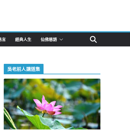
格言
經典人生
仙佛慈語
吳老前人講道集