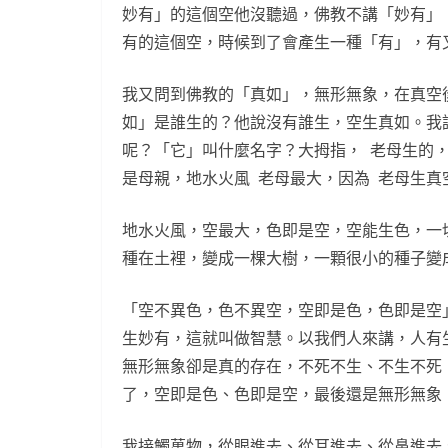
妙有」的這個空他沒聽過，佛教不講「妙有」
有的這個空，時候到了會產生一種「有」，有
我又問到佛教的「真如」，無形無象，在真空
如」是誰生的？他說沒有誰生，空生真如。我
呢？「它」叫什麼名字？大拇指， 老母生的，
是母親，地水火風 老母最大，因為 老母生
地水火風，空最大，色即是空，空能生色，一
種在土裡，變成一棵大樹，一顆很小的種子變
「空不異色，色不異空，空即是色，色即是空
生妙有，這就叫做智慧。以我們人來講，人有
無形無象卻是真的存在，不死不生、不生不死
了，空即是色、色即是空，最後還是無形無象
我接觸萬物，從眼進去、從耳進去、從鼻進去