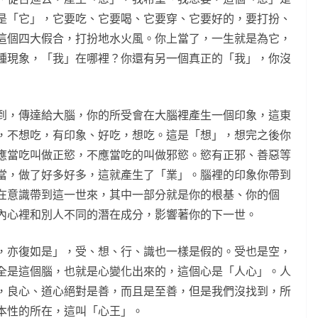
是「它」，它要吃、它要喝、它要穿、它要好的，要打扮、
這個四大假合，打扮地水火風。你上當了，一生就是為它，
種現象，「我」在哪裡？你還有另一個真正的「我」，你沒
到，傳達給大腦，你的所受會在大腦裡產生一個印象，這東
，不想吃，有印象、好吃，想吃。這是「想」，想完之後你
應當吃叫做正慾，不應當吃的叫做邪慾。慾有正邪、善惡等
當，做了好多好多，這就產生了「業」。腦裡的印象你帶到
在意識帶到這一世來，其中一部分就是你的根基、你的個
內心裡和別人不同的潛在成分，影響著你的下一世。
，亦復如是」，受、想、行、識也一樣是假的。受也是空，
全是這個腦，也就是心變化出來的，這個心是「人心」。人
，良心、道心絕對是善，而且是至善，但是我們沒找到，所
本性的所在，這叫「心王」。