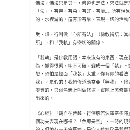
佛法，佛法只是其一，修道也是法，求法就是
「法」，有善、有惡、有好、有壞……所有現
的、水裡游的，這有形有象、表現一切的活動
受、想、行叫做「心所有法」（佛教術語：當
所」，和「我執」有密切的關係。
「我執」是佛教用語，本來沒有的東西，現在
為，抓得很緊，牢不可破，變成一個「執」。
想，恐怕是裡面「我執」太重，你有你的看法
我」，是假的！我們修道應當要「無我」，修
變質的，只剩名義上叫做修道，實際上愈修離
出來的。
《心經》「觀自在菩薩，行深般若波羅密多時
個功夫表現在哪裡？「色即是空」，一時的現
的，但總有一天會死掉，是空。這棟房子我們