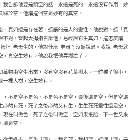
，我告訴他要是頑空的話，永遠是死的，永遠沒有作用，妙
又歸於空。他講這個空是妙有的真空。
後，真如還是存在著，這講的是人的靈性。他說對。這「真
說不對，豎起大拇指告訴他，易經說它生真如，這怎麼講
拇指 老母生的，他說什麼 老母？沒聽說過。我說 老母就
真空，真空生妙有。他說我把他弄糊塗了。
切萬物由空生出來，沒有空沒有花草樹木。一粒種子很小，
成一棵大樹，空生妙有。
」，不是空不是色、不是色不是空，最後還是空，但是空還
生必然有死，死了之後必然又有生，生生死死靈性還是空，
，現在叫做色，死了之後叫做空，空如果投胎，下一世又來
，還是空。
、從舌進去，產生「慾」，我希望、我想要，這個「慾」是