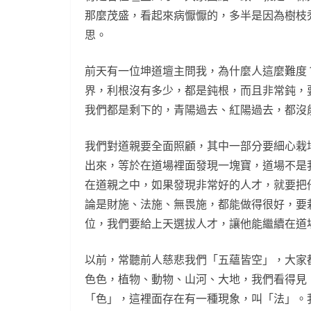
那麼茂盛，看起來病懨懨的，多半是因為樹枝
思。
前天有一位坤道壇主問我，為什麼人這麼難度
界，利根沒有多少，都是鈍根，而且非常鈍，
我們都是剩下的，青陽過去、紅陽過去，都沒
我們對道親要全面照顧，其中一部分要細心栽
出來，等於在道場裡面發現一塊寶，道場不是
在道親之中，如果發現非常好的人才，就要把
論是財施、法施、無畏施，都能做得很好，要
位，我們要給上天選拔人才，讓他能繼續在道
以前，常聽前人慈悲我們「五蘊皆空」，大家
色色，植物、動物、山河、大地，我們看得見
「色」，這裡面存在有一種現象，叫「法」。