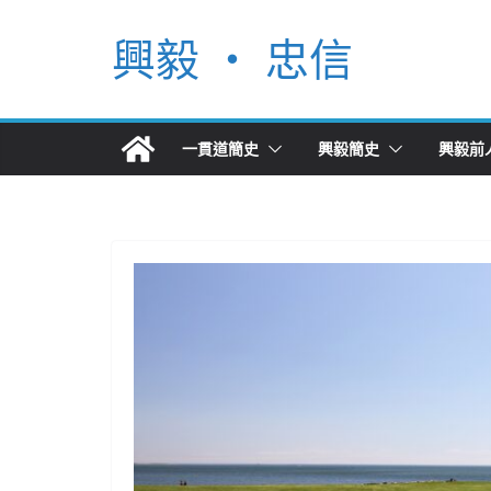
Skip
興毅 ‧ 忠信
to
content
一貫道簡史
興毅簡史
興毅前