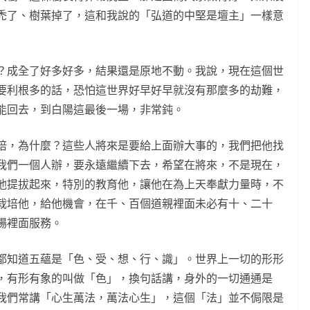
禿了、樹葉掉了，這和我說的「弘道的中堅是壇主」一樣意
？成全了好多好多，結果還是原地不動。我說，現在這個世
要利根多的話，恐怕這世界好早好早就沒有那麼多的劫難，
能回去，到白陽這最後一場，非常鈍。
培，為什麼？這些人將來是要給上面辦大事的，我們把他找
我們一個人辦，要永遠繼續下去，希望在將來，不是現在，
他提拔起來，特別的教育他，讓他在為上天奉獻力量時，不
栽培他，給他機會，在千、百個道親裡面未必有十、二十
場裡面服務。
都知道五蘊是「色、受、想、行、識」。世界上一切的形形
，有形有象的叫做「色」，換句話講，身外的一切通通是
我們常講「心生萬法，萬法心生」，這個「法」並不侷限是