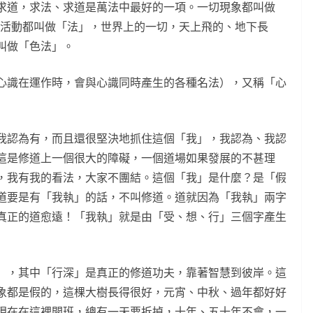
求道，求法、求道是萬法中最好的一項。一切現象都叫做
象活動都叫做「法」，世界上的一切，天上飛的、地下長
叫做「色法」。
心識在運作時，會與心識同時產生的各種名法），又稱「心
我認為有，而且還很堅決地抓住這個「我」，我認為、我認
這是修道上一個很大的障礙，一個道場如果發展的不甚理
，我有我的看法，大家不團結。這個「我」是什麼？是「假
道要是有「我執」的話，不叫修道。道就因為「我執」兩字
真正的道愈遠！「我執」就是由「受、想、行」三個字產生
」，其中「行深」是真正的修道功夫，靠著智慧到彼岸。這
象都是假的，這棵大樹長得很好，元宵、中秋、過年都好好
現在在這裡開班，總有一天要拆掉，十年、五十年不會，一