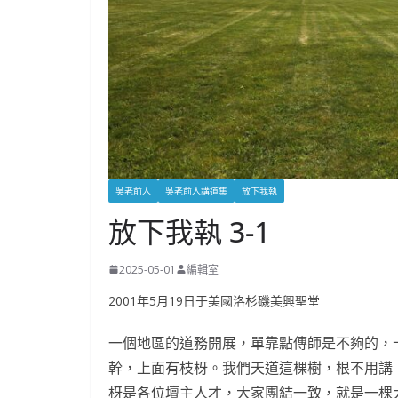
吳老前人
吳老前人講道集
放下我執
放下我執 3-1
2025-05-01
編輯室
2001年5月19日于美國洛杉磯美興聖堂
一個地區的道務開展，單靠點傳師是不夠的，
幹，上面有枝枒。我們天道這棵樹，根不用講
枒是各位壇主人才，大家團結一致，就是一棵