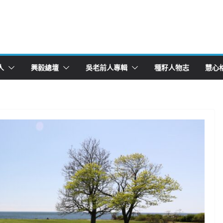
人
興毅總壇
吳老前人專輯
種籽人物志
慧心