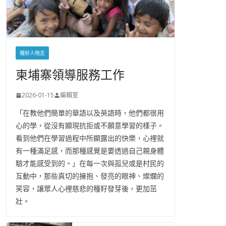
種籽人物志
柬埔寨領導服務工作
2026-01-15
編輯室
「在教他們簡單的華語以及英語時，他們都很用
心的學，從沒有顯現抗拒或不願意學習的樣子。
看到他們在學習過程中所顯露出的快樂，心裡就
有一種滿足感，而那種感覺是要透過自己親身體
驗才能感受到的。」在每一次與孤兒或是村民的
互動中，那些真切的擁抱、發亮的眼神、燦爛的
笑容，讓眾人心裡慈悲的種籽發芽後，更加茁
壯。