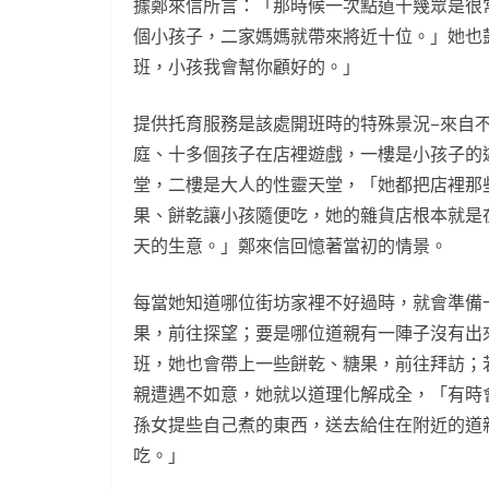
據鄭來信所言：「那時候一次點道十幾眾是很
個小孩子，二家媽媽就帶來將近十位。」她也
班，小孩我會幫你顧好的。」
提供托育服務是該處開班時的特殊景況–來自
庭、十多個孩子在店裡遊戲，一樓是小孩子的
堂，二樓是大人的性靈天堂，「她都把店裡那
果、餅乾讓小孩隨便吃，她的雜貨店根本就是
天的生意。」鄭來信回憶著當初的情景。
每當她知道哪位街坊家裡不好過時，就會準備
果，前往探望；要是哪位道親有一陣子沒有出
班，她也會帶上一些餅乾、糖果，前往拜訪；
親遭遇不如意，她就以道理化解成全，「有時
孫女提些自己煮的東西，送去給住在附近的道
吃。」