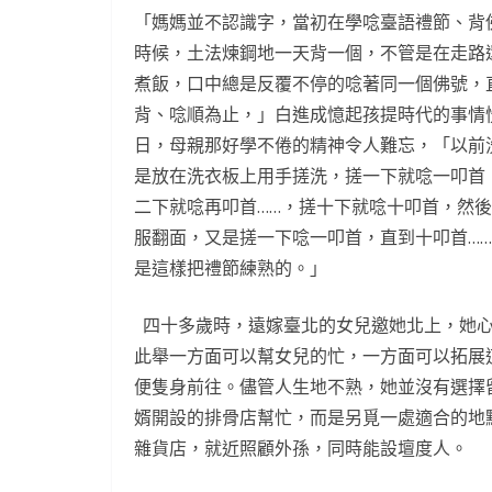
「媽媽並不認識字，當初在學唸臺語禮節、背
時候，土法煉鋼地一天背一個，不管是在走路
煮飯，口中總是反覆不停的唸著同一個佛號，
背、唸順為止，」白進成憶起孩提時代的事情
日，母親那好學不倦的精神令人難忘，「以前
是放在洗衣板上用手搓洗，搓一下就唸一叩首
二下就唸再叩首……，搓十下就唸十叩首，然
服翻面，又是搓一下唸一叩首，直到十叩首…
是這樣把禮節練熟的。」
四十多歲時，遠嫁臺北的女兒邀她北上，她
此舉一方面可以幫女兒的忙，一方面可以拓展
便隻身前往。儘管人生地不熟，她並沒有選擇
婿開設的排骨店幫忙，而是另覓一處適合的地
雜貨店，就近照顧外孫，同時能設壇度人。