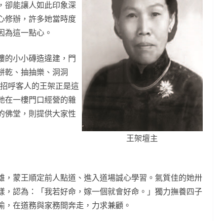
，卻能讓人如此印象深
心修辦，許多她當時度
因為這一點心。
樓的小小磚造違建，門
餅乾、抽抽樂、洞洞
切招呼客人的王架正是這
她在一樓門口經營的雜
的佛堂，則提供大家性
王架壇主
雄，蒙王順定前人點道、進入道場誠心學習。氣質佳的她卅
樣，認為：「我若好命，嫁一個就會好命。」獨力撫養四子
喻，在道務與家務間奔走，力求兼顧。