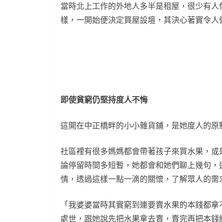
當時北上工作的外地人多半是租屋，很少有人
樣，一開始便決定買屋設壇，其決心著實令人
即使貧窮仍堅持度人不悔
這開在中正橋畔的小小雜貨鋪，是她度人的原
社區裡有很多媽媽都會帶著孩子來買水果，或
論停留時間多短暫，她都會和她們聊上幾句，
情，透過這樣一點一滴的關懷，了解眾人的需
「我婆婆當時其實窮到連要賣水果的本錢都拿
處世，跟她說先把水果拿去賣，賣完再把本錢