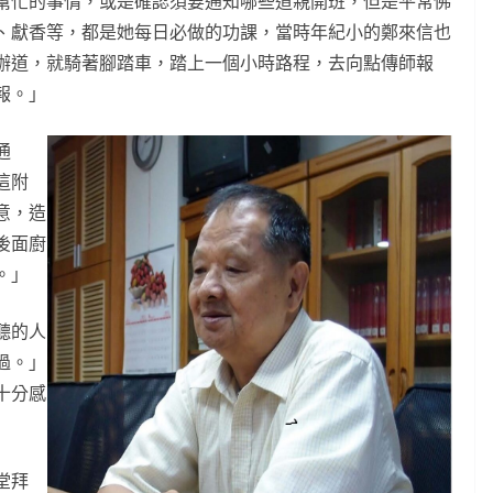
幫忙的事情，或是確認須要通知哪些道親開班，但是平常佛
、獻香等，都是她每日必做的功課，當時年紀小的鄭來信也
辦道，就騎著腳踏車，踏上一個小時路程，去向點傳師報
報。」
通
這附
意，造
後面廚
。」
聽的人
過。」
十分感
堂拜