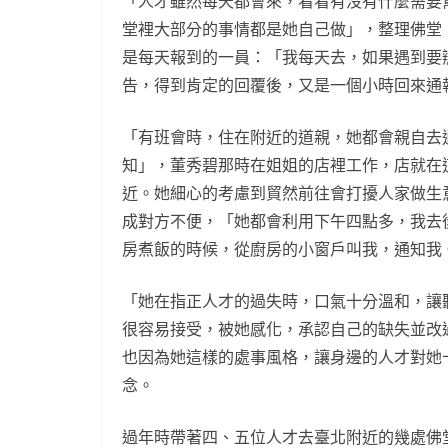
「人才雖然每天都會來，看看有沒有什麼需要
堂裡大部分的事情都是她自己做」，整理佛堂
是每天報到的一員：「我每天去，如果遇到要
告，得到肯定的回覆後，又是一個小時回來通
「有班會時，住在附近的道親，她都會親自去
知」，董秀碧那時在姐姐的店裡工作，店就在
近。她細心的考慮到貿然前往會打擾人家做生
成對方不便，「她都會利用下午四點多，我去
房煮飯的時候，從廚房的小窗戶叫我，通知我
「她在指正人才的過失時，口氣十分溫和，讓
很容易接受，被她感化，承認自己的缺失並改
也因為她這樣的處事風格，讓身邊的人才對她
念。
過年時帶著四、五位人才去臺北附近的幾處佛