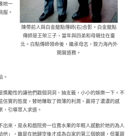
像她一
佩服。
陳帶前人與白金龍點傳師(右)合影。白金龍點
傳師是王架三子，當年與四弟和母親住在臺
北。白點傳師領命後，繼承母志，致力海內外
開展道務。
點。
是獎勵性的讓他們戳個洞洞、抽支籤，小小的娛樂一下。不
這信實的態度，替她賺取了微薄的利潤，贏得了濃濃的感
求，引導眾人求道。
不出來，是永和戲院旁一位賣水果的年輕人感動於她的為人
給他」，雖是在她歸空後才成為白家的第三個媳婦，但董碧