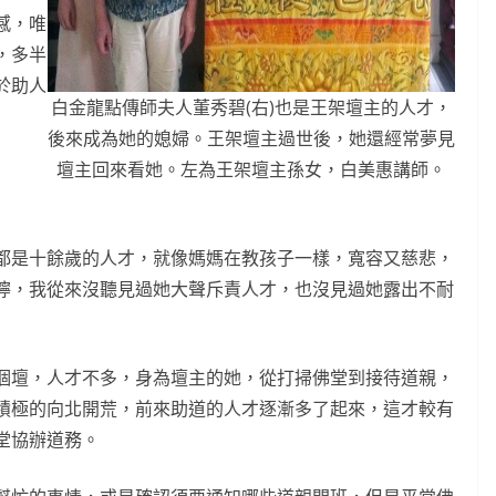
感，唯
，多半
於助人
白金龍點傳師夫人董秀碧(右)也是王架壇主的人才，
後來成為她的媳婦。王架壇主過世後，她還經常夢見
壇主回來看她。左為王架壇主孫女，白美惠講師。
都是十餘歲的人才，就像媽媽在教孩子一樣，寬容又慈悲，
嚀，我從來沒聽見過她大聲斥責人才，也沒見過她露出不耐
個壇，人才不多，身為壇主的她，從打掃佛堂到接待道親，
積極的向北開荒，前來助道的人才逐漸多了起來，這才較有
堂協辦道務。