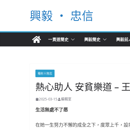
Skip
興毅 ‧ 忠信
to
content
一貫道簡史
興毅簡史
興毅前
種籽人物志
熱心助人 安貧樂道 – 
2025-03-15
編輯室
生活無處不了愿
在她一生努力不懈的成全之下，度眾上千，設