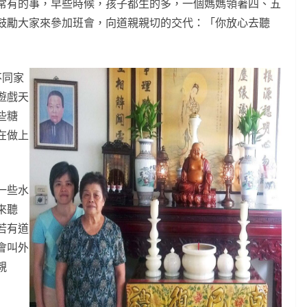
常有的事，早些時候，孩子都生的多，一個媽媽領著四、五
鼓勵大家來參加班會，向道親親切的交代：「你放心去聽
不同家
遊戲天
些糖
在做上
一些水
來聽
若有道
會叫外
親