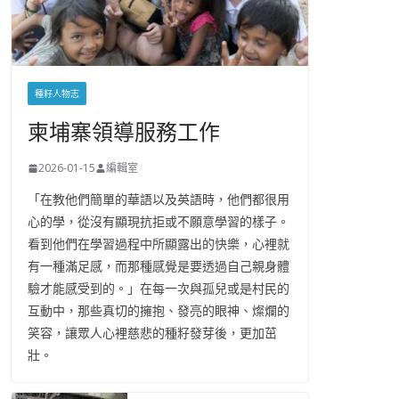
種籽人物志
柬埔寨領導服務工作
2026-01-15
編輯室
「在教他們簡單的華語以及英語時，他們都很用
心的學，從沒有顯現抗拒或不願意學習的樣子。
看到他們在學習過程中所顯露出的快樂，心裡就
有一種滿足感，而那種感覺是要透過自己親身體
驗才能感受到的。」在每一次與孤兒或是村民的
互動中，那些真切的擁抱、發亮的眼神、燦爛的
笑容，讓眾人心裡慈悲的種籽發芽後，更加茁
壯。