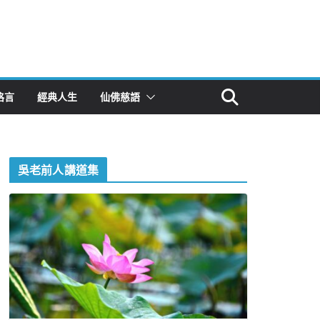
格言
經典人生
仙佛慈語
吳老前人講道集