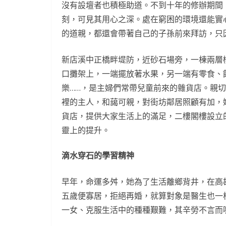
沒有設壇者也積極助道。不到十年的修辦期間
刻，可見其用心之深。處在窮困的環境還能實
的道親，都還會帶著自己的子孫前來拜訪，只
新店溪中正橋畔堤防，近砂石場旁，一棟兩層
口攤架上，一端擺放著水果，另一端有零食、
樂……，是主婦們常帶兒童前來的雜貨店。親
裡的主人，和藹可親，對街坊鄰居照顧有加，
貨店，提供大家生活上的滿足，二樓閣樓設立
靈上的提升。
滴水穿石的學習精神
早年，命運多舛，她為了生活離鄉背井，在高
五歲便寡居，拒絕再婚，就算對象是醫生也一
一女、克服生活中的種種艱難，其辛勞不言而