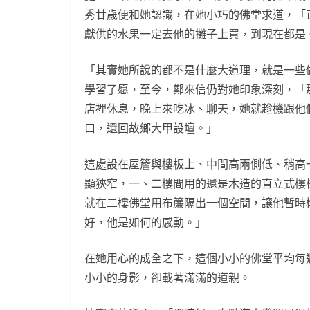
秀廿歲便和她認識，在她小巧的佛堂求道，「
獻供的水果一定去他的攤子上買，到現在都是
「其實她所說的都不是什麼大道理，就是一些
學習了愿，至今，鄭來信仍對她印象深刻，「
店裡休息，晚上來吃冰、聊天，她就趁機跟他
口，還回故鄉大甲設壇。」
這處設在屋簷與樓板上、中間高兩側低、稍高
顯狹窄，一、二樓間用的還是木造的直立式樓
就在二樓佛堂用布簾隔出一個空間，讓他暫時
好，他是如何的感動。」
在她用心的成全之下，這個小小的佛堂平均每
小小的身影，卻載著滿滿的道親。