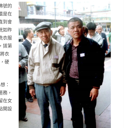
佛號的
還是在
直到會
恍如昨
洗衣服
，搓第
後將衣
…，硬
心想：
道務，
留在女
點開設