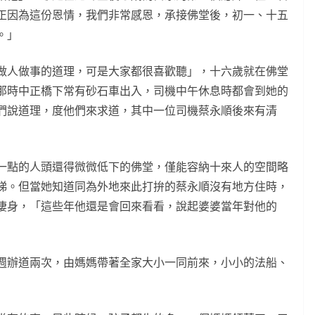
正因為這份恩情，我們非常感恩，承接佛堂後，初一、十五
。」
做人做事的道理，可是大家都很喜歡聽」，十六歲就在佛堂
那時中正橋下常有砂石車出入，司機中午休息時都會到她的
們說道理，度他們來求道，其中一位司機蔡永順後來有清
一點的人頭還得微微低下的佛堂，僅能容納十來人的空間略
梯。但當她知道同為外地來此打拚的蔡永順沒有地方住時，
棲身，「這些年他還是會回來看看，說起婆婆當年對他的
週辦道兩次，由媽媽帶著全家大小一同前來，小小的法船、