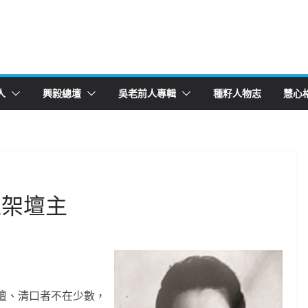
人
興毅總壇
吳老前人專輯
種籽人物志
慧心
王架壇主
壇、清口者不在少數，