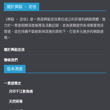
關於興毅 ‧ 忠信
《興毅 ‧ 忠信》是一貫道興毅忠信單位成立的非營利網路媒體，致
力於一貫道相關深度報導及活動記錄，並為道親提供各項重要資訊
管道，並在持續不斷創新與改進的原則下，打造多元進步的網路道
場。
關於興毅忠信
聯絡我們
追本溯源
一貫道簡史
月印千江影無痕
天然師尊