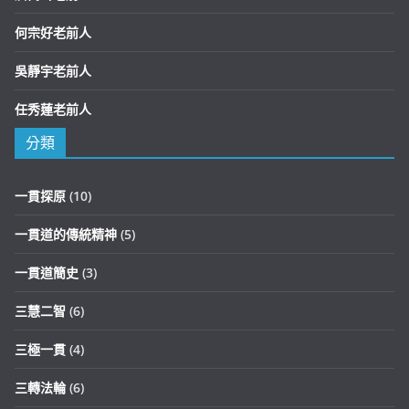
何宗好老前人
吳靜宇老前人
任秀蓮老前人
分類
一貫探原
(10)
一貫道的傳統精神
(5)
一貫道簡史
(3)
三慧二智
(6)
三極一貫
(4)
三轉法輪
(6)