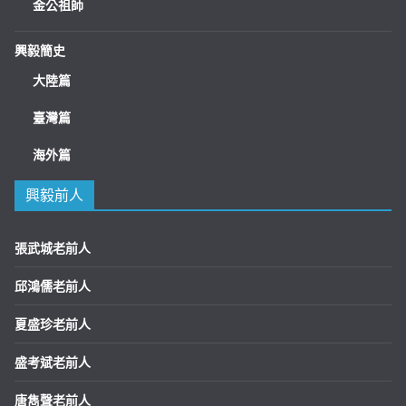
金公祖師
興毅簡史
大陸篇
臺灣篇
海外篇
興毅前人
張武城老前人
邱鴻儒老前人
夏盛珍老前人
盛考斌老前人
唐雋聲老前人