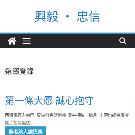
Skip
興毅 ‧ 忠信
to
content
還鄉覺錄
第一條大愿 誠心抱守
西通雷音入佛門 莫被聲色貶遊魂 湖中相映一輪月 山頂均繞幾層雲
瘋手指開無縫…
吳老前人講道集