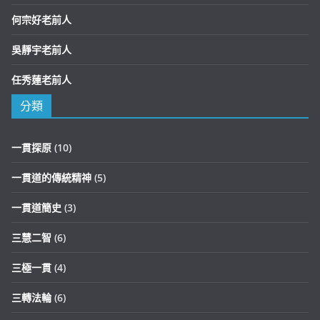
何宗好老前人
吳靜宇老前人
任秀蓮老前人
分類
一貫探原
(10)
一貫道的傳統精神
(5)
一貫道簡史
(3)
三慧二智
(6)
三極一貫
(4)
三轉法輪
(6)