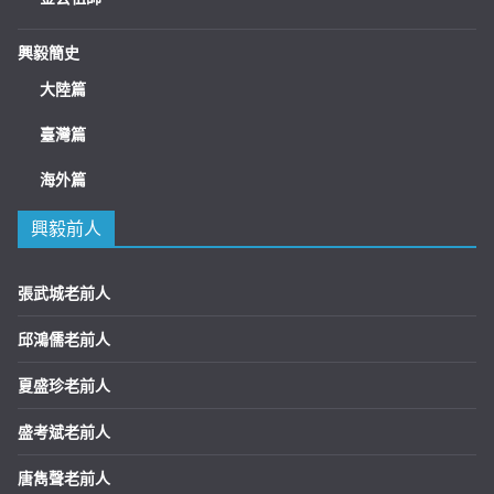
興毅簡史
大陸篇
臺灣篇
海外篇
興毅前人
張武城老前人
邱鴻儒老前人
夏盛珍老前人
盛考斌老前人
唐雋聲老前人