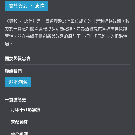
關於興毅 ‧ 忠信
《興毅 ‧ 忠信》是一貫道興毅忠信單位成立的非營利網路媒體，致
力於一貫道相關深度報導及活動記錄，並為道親提供各項重要資訊
管道，並在持續不斷創新與改進的原則下，打造多元進步的網路道
場。
關於興毅忠信
聯絡我們
追本溯源
一貫道簡史
月印千江影無痕
天然師尊
金公祖師