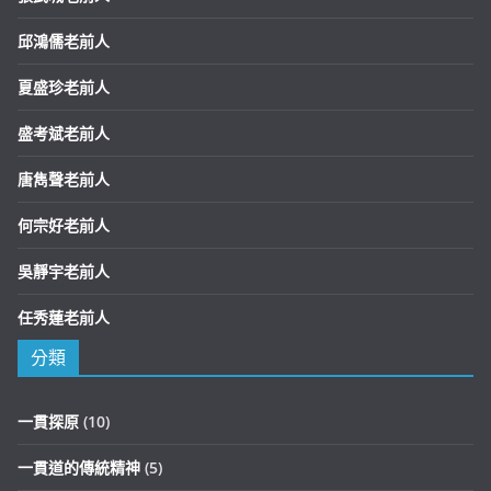
邱鴻儒老前人
夏盛珍老前人
盛考斌老前人
唐雋聲老前人
何宗好老前人
吳靜宇老前人
任秀蓮老前人
分類
一貫探原
(10)
一貫道的傳統精神
(5)