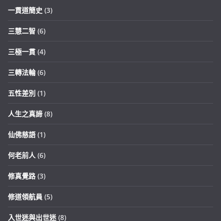
一貫道簡史
(3)
三慧二智
(6)
三極一貫
(4)
三轉法輪
(6)
五性差別
(1)
人生之真諦
(8)
仙佛慈語
(1)
何老前人
(6)
修真覺路
(3)
修道領航員
(5)
入世迷與出世迷
(8)