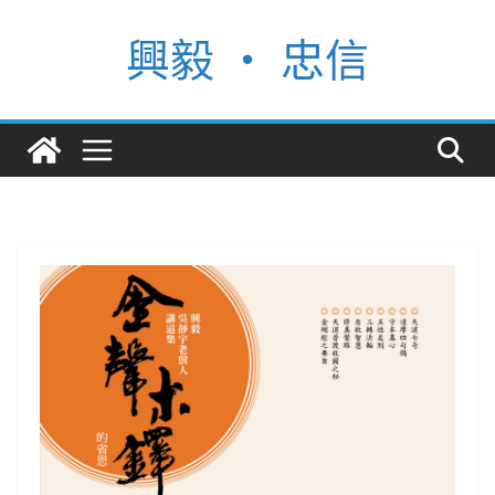
Skip
興毅 ‧ 忠信
to
content