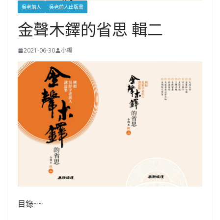
吳老前人
吳老前人出版書
金聲木鐸的省思 輯二
2021-06-30
小編
目錄~~