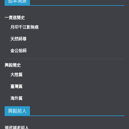
追本溯源
一貫道簡史
月印千江影無痕
天然師尊
金公祖師
興毅簡史
大陸篇
臺灣篇
海外篇
興毅前人
張武城老前人