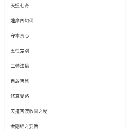
天道七奇
達摩四句偈
守本真心
五性差別
三轉法輪
自啟智慧
修真覺路
天道普渡收圓之秘
金剛經之要旨