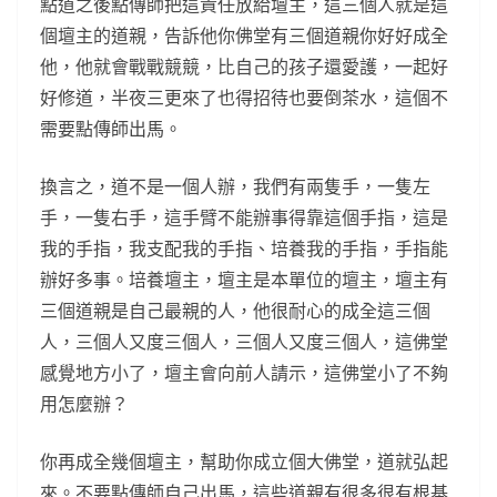
點道之後點傳師把這責任放給壇主，這三個人就是這
個壇主的道親，告訴他你佛堂有三個道親你好好成全
他，他就會戰戰競競，比自己的孩子還愛護，一起好
好修道，半夜三更來了也得招待也要倒茶水，這個不
需要點傳師出馬。
換言之，道不是一個人辦，我們有兩隻手，一隻左
手，一隻右手，這手臂不能辦事得靠這個手指，這是
我的手指，我支配我的手指、培養我的手指，手指能
辦好多事。培養壇主，壇主是本單位的壇主，壇主有
三個道親是自己最親的人，他很耐心的成全這三個
人，三個人又度三個人，三個人又度三個人，這佛堂
感覺地方小了，壇主會向前人請示，這佛堂小了不夠
用怎麼辦？
你再成全幾個壇主，幫助你成立個大佛堂，道就弘起
來。不要點傳師自己出馬，這些道親有很多很有根基