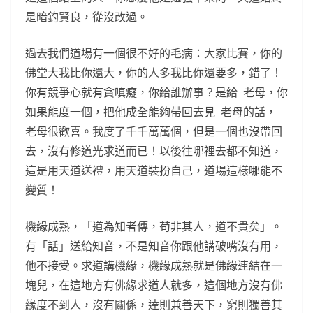
是暗釣賢良，從沒改過。
過去我們道場有一個很不好的毛病：大家比賽，你的
佛堂大我比你還大，你的人多我比你還要多，錯了！
你有競爭心就有貪嗔癡，你給誰辦事？是給 老母，你
如果能度一個，把他成全能夠帶回去見 老母的話，
老母很歡喜。我度了千千萬萬個，但是一個也沒帶回
去，沒有修道光求道而已！以後往哪裡去都不知道，
這是用天道送禮，用天道裝扮自己，道場這樣哪能不
變質！
機緣成熟，「道為知者傳，苟非其人，道不貴矣」。
有「話」送給知音，不是知音你跟他講破嘴沒有用，
他不接受。求道講機緣，機緣成熟就是佛緣連結在一
塊兒，在這地方有佛緣求道人就多，這個地方沒有佛
緣度不到人，沒有關係，達則兼善天下，窮則獨善其