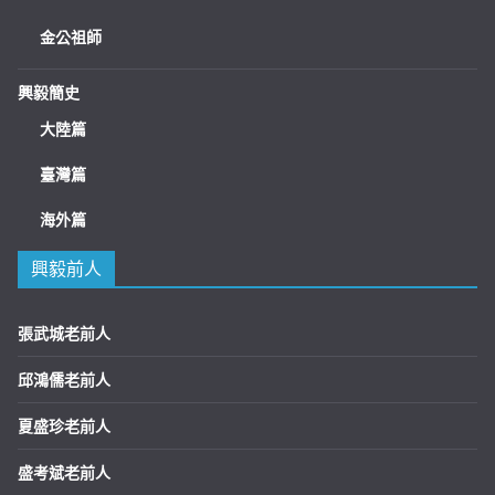
金公祖師
興毅簡史
大陸篇
臺灣篇
海外篇
興毅前人
張武城老前人
邱鴻儒老前人
夏盛珍老前人
盛考斌老前人