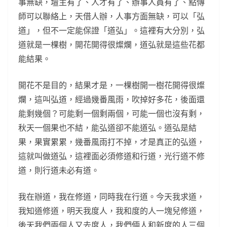
事無缺，壇主有了、人才有了、辦事人員有了、點傳
師可以聯絡上，天借人辦，人事方面無缺，可以「弘
道」，但不一定能保證「道弘」。這裡有大分別，弘
道就是一棵樹，開花開得很燦爛，道弘就是這些花都
能結果。
開花不是目的，結果才是，一棵樹開一樹花開得很燦
爛，這叫弘道，經過幾番風雨，吹掉好多花，後面還
能剩幾個？可能剩一個剩兩個，可能一個也沒有剩，
秋天一個果也不結，能弘道卻不能道弘。道弘是結
果，果實累累，幾番風雨打不掉，才是真正的弘道，
這就叫做道弘，這裡面必須修道和行道，光行道不修
道，則行道未必有道。
我在辦道，我在修道，同時我在行道。今天我求道，
我知道修道，明天我度人，我和度的人一塊兒修道，
後天我們兩個人又去度人，我們倆人和新度的人三個