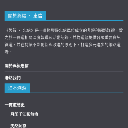
關於興毅 ‧ 忠信
《興毅 ‧ 忠信》是一貫道興毅忠信單位成立的非營利網路媒體，致
力於一貫道相關深度報導及活動記錄，並為道親提供各項重要資訊
管道，並在持續不斷創新與改進的原則下，打造多元進步的網路道
場。
關於興毅忠信
聯絡我們
追本溯源
一貫道簡史
月印千江影無痕
天然師尊