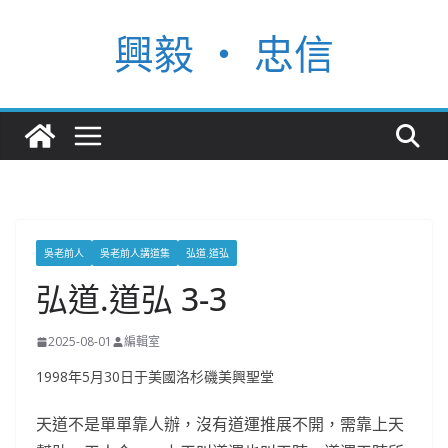
Skip
興毅 ‧ 忠信
to
content
吳老前人
吳老前人講道集
弘道.道弘
弘道.道弘 3-3
2025-08-01
編輯室
1998年5月30日于美國洛杉磯美興聖堂
天道不是單單靠人辦，沒有道運推展不開，需靠上天