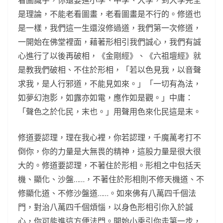
看圖識字，你還要進小學、中學、大學，到大學完全
是理論，不能老看圖畫，老看圖畫是不行的。修道也
是一樣，我們這一生還沒修過道，我們第一次修道，
一開始在佛堂裡面，藉著形相引我們誠心，我們有誠
心進行了以後再破相，《金剛經》、《六祖壇經》就
是教我們破相、不住於形相，「若以色見我，以音聲
求我，是人行邪道，不能見如來。」「一切有為法，
如夢幻泡影，如露亦如電，應作如是觀。」中庸：
「聲色之於化民，末也。」用聲用色來化民這是末。
修道要認理，理在我心裡，你若認理，千魔萬考打不
倒你，你的力量是大無畏的精神，這股力量是很大很
大的。修道要認理，不著住於形相。形相之中包括天
機、顯化、沙盤……，不著住於形相則不修天機道、不
修顯化道、不修沙盤道……。如來佛有八萬四千個法
門，對治八萬四千個煩惱，以身色形相引你入於誠
心，你可能進這方便法門。開始小乘引你走第一步，