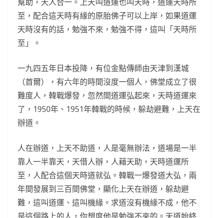
幫助，天人合一。上天叫道運也叫天時，道運天時所
至，配合這天時有緣的原胎佛子可以上岸，如果道運
天時沒有的話，勉強不來，勉強不得，這叫「天時所
至」。
一九四五年日本投降，有位金點傳師由天津到漢城
（首爾），有六年的時間沒度一個人，佛堂成立了很
難度人，韓戰爆發，忽然間道運弘起來，天時道運來
了，1950年、1951年韓戰的時候，躲劫避難，上天在
辦道。
人在辦道，上天不助道，人是毫無辦法，道場是一半
靠人一半靠天，天借人辦，人藉天助，天時道運所
至，人配合這個天時道就弘。韓戰一爆發道大弘，兩
年間發展到三百間佛堂，顯化上天在辦道，躲劫避
難，這叫道運、這叫機緣。求道沒有機緣不成，他不
是這個路上的人，你想度他是勉強不來的。天道始終