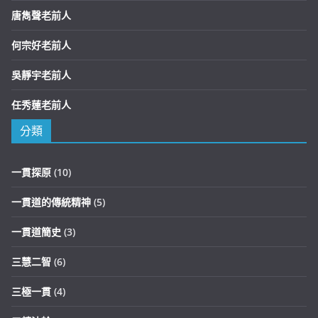
唐雋聲老前人
何宗好老前人
吳靜宇老前人
任秀蓮老前人
分類
一貫探原
(10)
一貫道的傳統精神
(5)
一貫道簡史
(3)
三慧二智
(6)
三極一貫
(4)