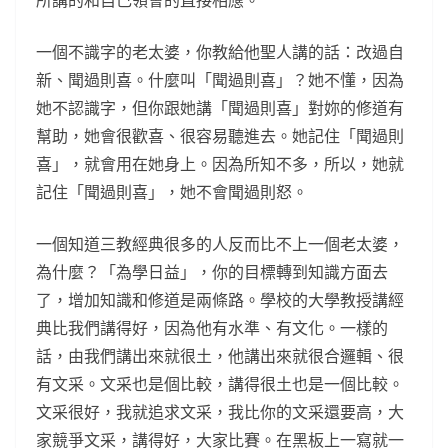
所講的和自己領會的直接相應。
一個不識字的老太婆，你教給他聖人講的話：改過自
新、聞過則喜。什麼叫「聞過則喜」？她不懂，因為
她不認識字，但你跟她講「聞過則喜」對妳的修道有
幫助，她會很歡喜、很容易聽進去。她記住「聞過則
喜」，就會用在她身上。因為所知不多，所以，她就
記住「聞過則喜」，她不會聞過則怒。
一個知道三教經典很多的人反而比不上一個老太婆，
為什麼？「為學日益」，你的目標轉到知識方面去
了，增加知識和修道是兩條路。學校的大學教授講經
典比我們講得好，因為他有水準、有文化。一樣的
話，由我們講出來就很土，他講出來就很合邏輯、很
有文采。文采也是個比較，講得很土也是一個比較。
文采很好，我就追求文采，我比你的文采還要高，大
家競爭文采，講得好，大家比賽。在黑板上一寫就一