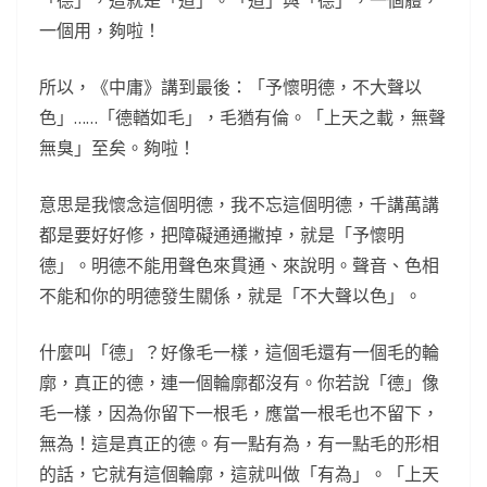
「德」，這就是「道」。「道」與「德」，一個體，
一個用，夠啦！
所以，《中庸》講到最後：「予懷明德，不大聲以
色」……「德輶如毛」，毛猶有倫。「上天之載，無聲
無臭」至矣。夠啦！
意思是我懷念這個明德，我不忘這個明德，千講萬講
都是要好好修，把障礙通通撇掉，就是「予懷明
德」。明德不能用聲色來貫通、來說明。聲音、色相
不能和你的明德發生關係，就是「不大聲以色」。
什麼叫「德」？好像毛一樣，這個毛還有一個毛的輪
廓，真正的德，連一個輪廓都沒有。你若說「德」像
毛一樣，因為你留下一根毛，應當一根毛也不留下，
無為！這是真正的德。有一點有為，有一點毛的形相
的話，它就有這個輪廓，這就叫做「有為」。「上天