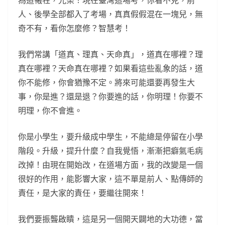
為道犧牲，光榮！現在臺灣這場考，你看不見，前
人、後學全部都入了考場，真真假假混在一塊兒，無
奇不有，看你怎麼修？智慧考！
我們常講「道真、理真、天命真」，道真在哪裡？理
真在哪裡？天命真在哪裡？如果看這些亂象的話，道
你不能修，你會猶豫不定。將來可能還要再發生大
事，你是進？還是退？你要進的話，你明理！你要不
明理，你不會進。
你是小學生，要升級成中學生，不能總是停留在小學
階段。升級，提升什麼？自我覺悟，漸漸把癖氣毛病
改掉！由現在開始改，在道場方面，我的改變是一個
很好的作用，能影響大家，這不單是前人、點傳師的
責任，是大家的責任，要繼往開來！
我們要振聾啟瞶，這是另一個開天闢地的大功德，當