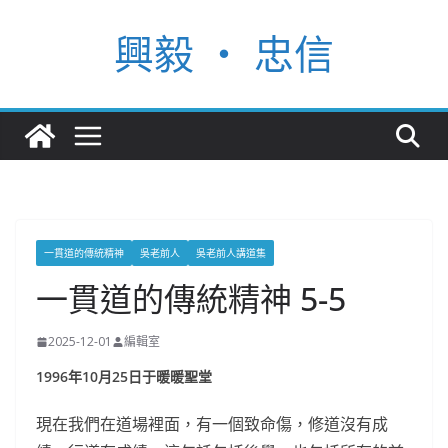
Skip
興毅 ‧ 忠信
to
content
一貫道的傳統精神
吳老前人
吳老前人講道集
一貫道的傳統精神 5-5
2025-12-01
編輯室
1996年10月25日于暖暖聖堂
現在我們在道場裡面，有一個致命傷，修道沒有成