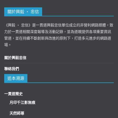
關於興毅 ‧ 忠信
《興毅 ‧ 忠信》是一貫道興毅忠信單位成立的非營利網路媒體，致
力於一貫道相關深度報導及活動記錄，並為道親提供各項重要資訊
管道，並在持續不斷創新與改進的原則下，打造多元進步的網路道
場。
關於興毅忠信
聯絡我們
追本溯源
一貫道簡史
月印千江影無痕
天然師尊