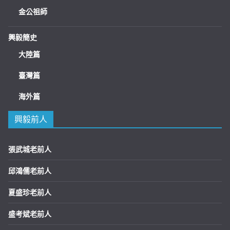
金公祖師
興毅簡史
大陸篇
臺灣篇
海外篇
興毅前人
張武城老前人
邱鴻儒老前人
夏盛珍老前人
盛考斌老前人