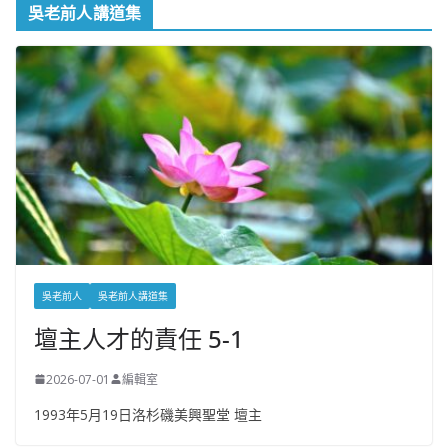
吳老前人講道集
吳老前人
吳老前人講道集
壇主人才的責任 5-1
2026-07-01
編輯室
1993年5月19日洛杉磯美興聖堂 壇主