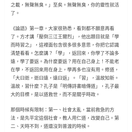
之載，無聲無臭。」至矣。無聲無臭，你的靈性就活
了。
《論語》第一章，大家很熟悉，看到都不願意再看
了。方才講「壓倒三江王爾烈」，他出題目就是「學
而時習之」，這裡面包含很多很多意思，你把它認識
清楚看看。怎麼講？「學」，返回來，你學了不論多
遠，學了要返。為什麼要返？用在自己身上！不能老
在學，不返回來用在身上，學再多也沒有用。修道，
「大曰逝，逝曰遠，遠曰返」。「習」，溫故知新。
溫故，習什麼？孔子是「明傳詩書暗傳道」，孔子最
大的目標，是以道救世，而不是關乎時政。
那個時候有限制：第一、社會太亂，當前救急的方
法，是先平定這個社會，教人用仁道，改變自己。第
二、天時不到，道還沒到普渡的時候。