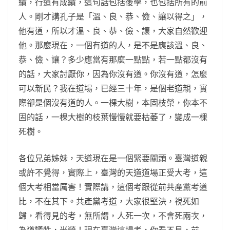
績，行道有成績，這句話包括後學，也包括所有的前
人。剛才講孔子是「溫、良、恭、儉、讓以得之」，
他有道，所以才溫、良、恭、儉、讓，大家自然歡迎
他。那麼現在，一個有道的人，是不是應該溫、良、
恭、儉、讓？多少應當有那麼一點點，若一點都沒有
的話，大家討厭你，因為你沒有道。你沒有道，怎麼
可以新民？我在道場，已經三十年，是個老道親，實
際卻是個沒有道的人。一棵大樹，本固枝榮，你本不
固的話，一棵大樹的枝葉慢慢就要枯萎了，變成一棵
死樹。
各位兄弟姊妹，天道現在是一個緊要關頭。臺灣道親
或許不覺得，實際上，臺灣的天道道場正受大考，這
個大考相當厲害！實際講，這個考跟從前共產黨考道
比，不在其下。共產黨考道，大家很堅決，視死如
歸，看得見的考，無所謂，人死一次，不會死兩次，