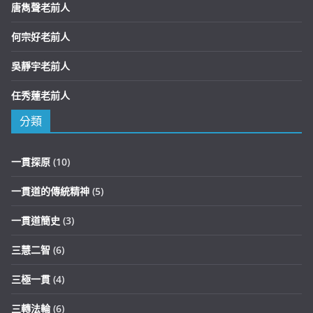
唐雋聲老前人
何宗好老前人
吳靜宇老前人
任秀蓮老前人
分類
一貫探原
(10)
一貫道的傳統精神
(5)
一貫道簡史
(3)
三慧二智
(6)
三極一貫
(4)
三轉法輪
(6)