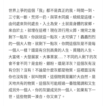
世界上爭的這個「我」都不是真正的我，時間一到、
三寸氣一斷，荒郊一扔，與草木同腐，統統是這樣。
由何處來到何處去，入土為安，土就是身體的家鄉，
來自於土，就埋在這裡！現在流行用火葬，燒完之後
剩下一點灰，你說就這一點灰，太可憐了！轟轟烈烈
的一個大人物，就剩下一點灰，你問這個灰是不是每
一個人一樣？還是有分別高貴的人生、貧賤的人生、
大富佬、大發展家、大事業家……？不同的人剩下的灰
會不會不同？是金粉、銀粉，還是洋灰？這個灰有沒
有分別？沒有！不論是什麼灰都是物質，這裡面沒有
你也沒有我，就叫物質，這個物質是屬於大自然，是
天地共有的物質，這個灰可能經過一番陰陽調和又生
成另外一個人，你的灰變成另外一個人，如果有下一
世，這些物質一湊合，你又來了。