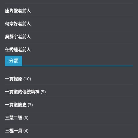
唐雋聲老前人
何宗好老前人
吳靜宇老前人
任秀蓮老前人
分類
一貫探原
(10)
一貫道的傳統精神
(5)
一貫道簡史
(3)
三慧二智
(6)
三極一貫
(4)