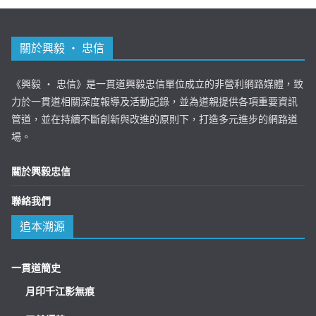
關於興毅 ‧ 忠信
《興毅 ‧ 忠信》是一貫道興毅忠信單位成立的非營利網路媒體，致
力於一貫道相關深度報導及活動記錄，並為道親提供各項重要資訊
管道，並在持續不斷創新與改進的原則下，打造多元進步的網路道
場。
關於興毅忠信
聯絡我們
追本溯源
一貫道簡史
月印千江影無痕