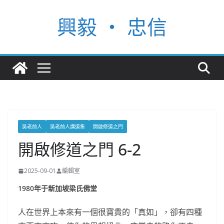
Skip
興毅 ‧ 忠信
to
content
吳老前人
吳老前人講道集
開啟修道之門
開啟修道之門 6-2
2025-09-01
編輯室
1980年于新加坡梁氏佛堂
人在世界上本來有一個很寶貴的「真如」，卻有四種