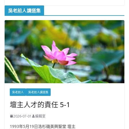
吳老前人講道集
吳老前人
吳老前人講道集
壇主人才的責任 5-1
2026-07-01
編輯室
1993年5月19日洛杉磯美興聖堂 壇主