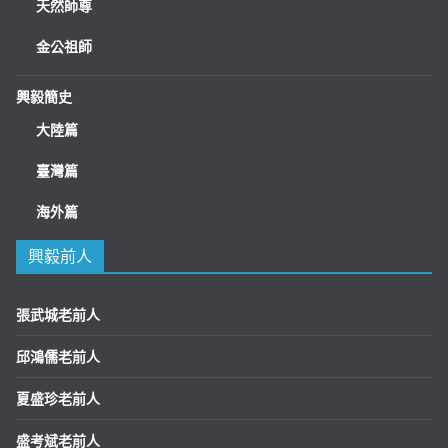
天然師尊
金公祖師
興毅簡史
大陸篇
臺灣篇
海外篇
興毅前人
張武城老前人
邱鴻儒老前人
夏盛珍老前人
盛考斌老前人