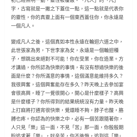
初已經無明一動，靈性被覆蔽。「凡人」的「凡」
字，古寫就是一撇之下蓋住一點，這一點就是代表你
的靈性，你的真靈上面有一個東西蓋住你，你永遠是
一個凡人。
變成凡人之後，這個真如本性永遠在輪迴六道之中，
此世張家為男，下世李家為女，永遠是一個輪迴種
子，想跳出來絕對不可能！你在受業，你在造業。方
才講過，你所認為快樂的事情，有沒有想過快樂的後
面是什麼？你所滿意的事情，這個滿意能維持多久？
我很興奮，這個興奮能存在多久？昨天晚上去參加宴
會很高興，睡了一覺很開心，開心是什麼樣子？高興
是什麼樣子？你所得到的結果統統沒有力量。昨天晚
上打麻將打通宵很快樂，覺還睡不夠，脖子也酸，胳
膊也疼。你認為的快樂之中，必有一個苦跟隨著你，
人只見「樂」這一面，不見「苦」那一面，你殷殷期
盼追求著「樂」，好辛苦，你不後悔，追到這「樂」